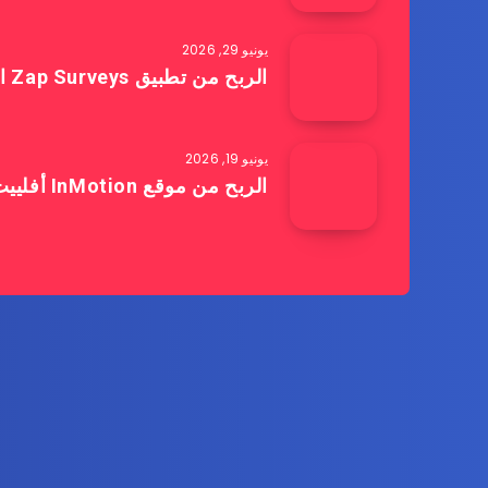
يونيو 29, 2026
الربح من تطبيق Zap Surveys استبيانك الأول بـ 6 دولار
يونيو 19, 2026
الربح من موقع InMotion أفلييت بعمولات خيالية للمحترفين