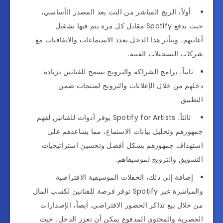
أولاً، الربح المباشر من البث يعد المصدر الأساسي،
حيث يدفع Spotify مقابل كل مرة يتم فيها تشغيل
أغانيهم، ويتأثر هذا الدخل بعدد الاستماعات والاتفاقيات مع
شركات التسجيلات الفنية.
ثانياً، برامج الشراكة والترويج تسمح للفنانين بزيادة
دخلهم من خلال الإعلانات والترويج لمنتجات ضمن
التطبيق.
ثالثاً، Spotify for Artists يوفر أدوات للفنانين لفهم
جمهورهم وتحليل بيانات الاستماع، مما يساعدهم على
استهداف جمهورهم بشكل أفضل وتحسين استراتيجيات
التسويق والترويج لموسيقاهم.
إضافة إلى ذلك، الحفلات الموسيقية الافتراضية
والمباشرة عبر Spotify توفر فرصة للفنانين لكسب المال
من خلال بيع تذاكر الحضور الافتراضي. أيضاً، الإصدارات
الحصرية والمحتوى المدفوع يمكن أن تعزز الدخل، حيث