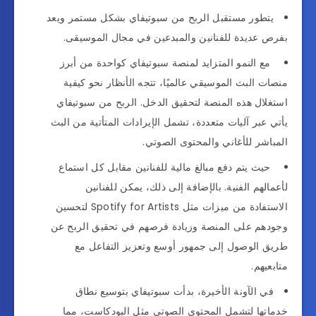
يتطور مستقبل الربح من سبوتيفاي بشكل مستمر ويعد
بفرص عديدة للفنانين والمبدعين في مجال الموسيقى.
مع النمو المتزايد لمنصة سبوتيفاي كواحدة من أبرز
منصات البث الموسيقي عالميًا، تتجه الأنظار نحو كيفية
استغلال هذه المنصة لتحقيق الدخل. الربح من سبوتيفاي
يأتي عبر آليات متعددة، تشمل الإيرادات المتأتية من البث
المباشر للأغاني والمحتوى الصوتي.
حيث يتم دفع مبالغ مالية للفنانين مقابل كل استماع
لأعمالهم الفنية. بالإضافة إلى ذلك، يمكن للفنانين
الاستفادة من ميزات مثل Spotify for Artists لتحسين
وجودهم على المنصة وزيادة فرصهم في تحقيق الربح عن
طريق الوصول إلى جمهور أوسع وتعزيز التفاعل مع
متابعيهم.
في الآونة الأخيرة، بدأت سبوتيفاي بتوسيع نطاق
خدماتها لتشمل المحتوى الصوتي مثل البودكاست، مما