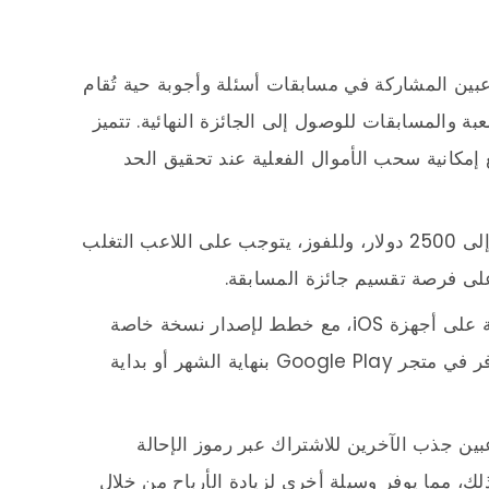
HQ ، يجب على اللاعبين المشاركة في مسابقات أسئلة وأجوبة حية تُقام
ة والمسابقات للوصول إلى الجائزة النهائية. تتميز
ع إمكانية سحب الأموال الفعلية عند تحقيق الحد
تقدم لعبة HQ Trivia جوائز تصل قيمتها إلى 2500 دولار، وللفوز، يتوجب على اللاعب التغلب
يُشار إلى أن اللعبة كانت متاحة في البداية على أجهزة iOS، مع خطط لإصدار نسخة خاصة
بنظام أندرويد، والتي كان من المتوقع أن تتوفر في متجر Google Play بنهاية الشهر أو بداية
عبين جذب الآخرين للاشتراك عبر رموز الإحالة
ك، مما يوفر وسيلة أخرى لزيادة الأرباح من خلال