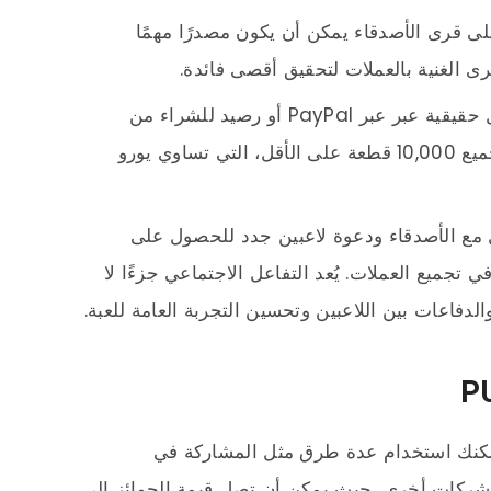
لى قرى الأصدقاء يمكن أن يكون مصدرًا مهمًا
ى الغنية بالعملات لتحقيق أقصى فائدة.
يمكن تحويل العملات المجمعة إلى أموال حقيقية عبر عبر PayPal أو رصيد للشراء من
Amazon أو iTunes، يجب على اللاعبين تجميع 10,000 قطعة على الأقل، التي تساوي يورو
عل مع الأصدقاء ودعوة لاعبين جدد للحصول على
تجميع العملات. يُعد التفاعل الاجتماعي جزءًا لا
لدفاعات بين اللاعبين وتحسين التجربة العامة للعبة.
 الربح من لعبة PUBG Mobile، يمكنك استخدام عدة طرق مثل المشاركة في
و شركات أخرى، حيث يمكن أن تصل قيمة الجوائز إلى