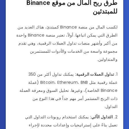
طرق ربح المال من موقع Binance
للمبتدئين
لكسب المال من منصة Binance كمبتدئ، هناك العديد من
الطرق التي يمكن اتباعها. أولاً، تعتبر منصة Binance واحدة
من أكبر وأشهر منصات تداول العملات الرقمية، وهي تقدم
مجموعة واسعة من الخدمات والأدوات للمستثمرين
والمتداولين.
تداول العملات الرقمية:
يمكنك تداول أكثر من 350
عملة رقمية مثل Bitcoin، Ethereum، BNB (عملة
Binance الخاصة)، وغيرها. تحليل السوق ومعرفة العملة
ذات الربح المستمر أمر مهم جداً في هذا النوع من
التداول.
التداول الآلي:
يمكنك استخدام روبوتات التداول التي
تعمل بناءً على إستراتيجيات وإعدادات محددة لإجراء