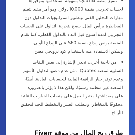
تتميز منصة Quotex بسهولة استخدامها وتوفيرها
لحساب تجريبي بقيمة 10,000 دولار، وهو أمر مفيد لتعلم
مهارات التحليل الفني وتطوير استراتيجيات التداول دون
المخاطرة برأس المال. ينصح بتجربة التداول على الحساب
التجريبي لمدة أسبوع قبل البدء بالتداول الفعلي. كما تقدم
المنصة بونص إيداع بنسبة 50% على الإيداع الأولي،
ويمكن الاستفادة منه باستخدام كود ترويجي معين.
من ناحية أخرى، تجدر الإشارة إلى بعض النقاط
السلبية لمنصة Quotex، مثل عدم دعمها لتداول الأسهم
وعدم توفر خيار الرافعة المالية للحسابات العادية. أيضًا،
المنصة غير منظمة رسميًا، ولكن هذا لا يؤثر بالضرورة
على مصداقيتها. يعتبر العمل على منصات الخيارات الثنائية
محفوفًا بالمخاطر، ويتطلب الصبر والتخطيط الجيد لتحقيق
الأرباح.
طرق ربح المال من موقع Fiverr