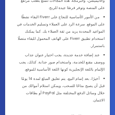
والأنيميشن، والبرمجة. هذه المجالات تتمتع بطلب مرتفع
على المنصة وتوفر فرصًا جيدة للربح.
من الأمور الأساسية للنجاح على Fiverr البقاء نشطًا
على الموقع. سرعة الرد على العملاء وتسليم الخدمات في
المواعيد المحددة يزيد من ثقة العملاء بك. كما يمكنك
استخدام تطبيق Fiverr على الهاتف المحمول للبقاء متصلًا
باستمرار.
عند إضافة خدمة جديدة، يجب اختيار عنوان جذاب
ووصف مقنع للخدمة، واستخدام صور جذابة. كذلك، يجب
الإلمام باللغة الإنجليزية كونها اللغة الأساسية للموقع.
أخيرًا، بعد إتمام البيع، يتم تعليق المبلغ لمدة 14 يومًا
قبل أن يصبح متاحًا للسحب، ويمكن استلام أموالك من
خلال وسائل الدفع المختلفة مثل PayPal أو بطاقات
الائتمان.