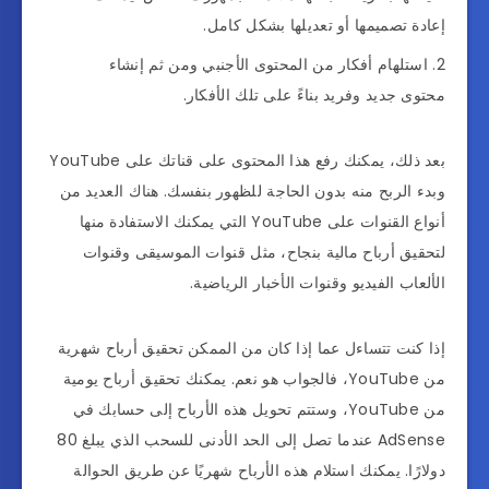
إعادة تصميمها أو تعديلها بشكل كامل.
استلهام أفكار من المحتوى الأجنبي ومن ثم إنشاء
محتوى جديد وفريد بناءً على تلك الأفكار.
بعد ذلك، يمكنك رفع هذا المحتوى على قناتك على YouTube
وبدء الربح منه بدون الحاجة للظهور بنفسك. هناك العديد من
أنواع القنوات على YouTube التي يمكنك الاستفادة منها
لتحقيق أرباح مالية بنجاح، مثل قنوات الموسيقى وقنوات
الألعاب الفيديو وقنوات الأخبار الرياضية.
إذا كنت تتساءل عما إذا كان من الممكن تحقيق أرباح شهرية
من YouTube، فالجواب هو نعم. يمكنك تحقيق أرباح يومية
من YouTube، وستتم تحويل هذه الأرباح إلى حسابك في
AdSense عندما تصل إلى الحد الأدنى للسحب الذي يبلغ 80
دولارًا. يمكنك استلام هذه الأرباح شهريًا عن طريق الحوالة