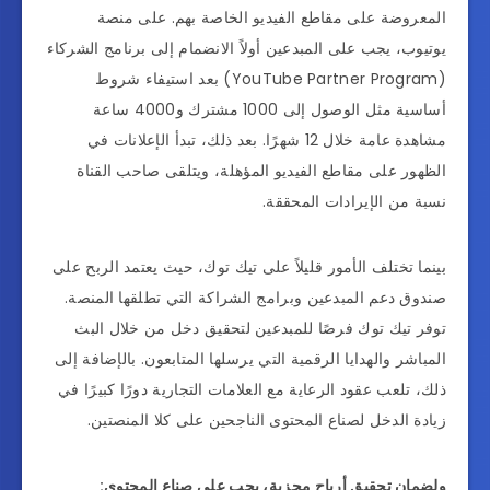
المعروضة على مقاطع الفيديو الخاصة بهم. على منصة
يوتيوب، يجب على المبدعين أولاً الانضمام إلى برنامج الشركاء
(YouTube Partner Program) بعد استيفاء شروط
أساسية مثل الوصول إلى 1000 مشترك و4000 ساعة
مشاهدة عامة خلال 12 شهرًا. بعد ذلك، تبدأ الإعلانات في
الظهور على مقاطع الفيديو المؤهلة، ويتلقى صاحب القناة
نسبة من الإيرادات المحققة.
بينما تختلف الأمور قليلاً على تيك توك، حيث يعتمد الربح على
صندوق دعم المبدعين وبرامج الشراكة التي تطلقها المنصة.
توفر تيك توك فرصًا للمبدعين لتحقيق دخل من خلال البث
المباشر والهدايا الرقمية التي يرسلها المتابعون. بالإضافة إلى
ذلك، تلعب عقود الرعاية مع العلامات التجارية دورًا كبيرًا في
زيادة الدخل لصناع المحتوى الناجحين على كلا المنصتين.
ولضمان تحقيق أرباح مجزية، يجب على صناع المحتوى: