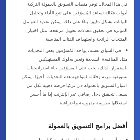
في هذا المجال. توفر منصات التسويق بالعمولة التركية
أدوات فعّالة تساعد المُسوّقين على تتبع الأداء وتحليل
البيانات بشكل دقيق. بناءً على ذلك، يمكن تحديد العوامل
المؤثرة في تحقيق معدلات تحويل مرتفعة، مثل اختيار
المنتجات الرائجة واستهداف الفئات المناسبة.
في السياق نفسه، يواجه المُسوّقون بعض التحديات
مثل المنافسة الشديدة وتغير سلوك المستهلكين
باستمرار. لذلك، يجب على المسوّقين بناء استراتيجيات
تسويقية مرنة وفعّالة لمواجهة هذه التحديات. أخيرًا، يمكن
اعتبار التسويق بالعمولة في تركيا فرصة ذهبية لكل من
يسعى لتحقيق دخل إضافي عبر الإنترنت إذا ما أُحسن
استغلالها بطريقة مدروسة واحترافية.
أفضل برامج التسويق بالعمولة
توفّر منصات التسويق بالعمولة في تركيا، مثل