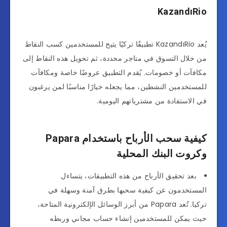
KazandıRio
يُعد KazandıRio تطبيقًا تركيًا يتيح للمستخدمين كسب النقاط
من خلال التسوق في متاجر محددة، ثم تحويل هذه النقاط إلى
مكافآت أو خصومات. يُقدم التطبيق عروضًا خاصة ومكافآت
للمستخدمين النشطين، مما يجعله خيارًا مناسبًا لمن يرغبون
في الاستفادة من مشترياتهم اليومية.
كيفية سحب الأرباح باستخدام Papara
وكروت البنك المحلية
بعد تحقيق الأرباح من هذه التطبيقات، يتساءل
المستخدمون عن كيفية سحبها بطرق آمنة وسهلة في
تركيا. تُعد Papara من أبرز الوسائل الإلكترونية المتاحة،
حيث يمكن للمستخدمين إنشاء حساب مجاني وربطه