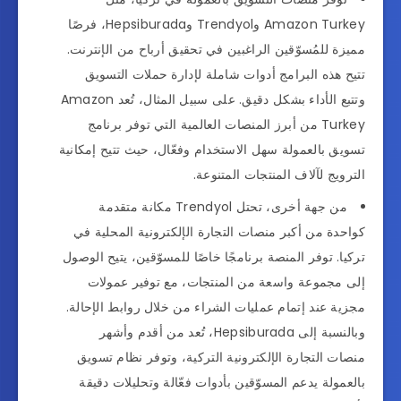
Amazon Turkey وTrendyol وHepsiburada، فرصًا
مميزة للمُسوّقين الراغبين في تحقيق أرباح من الإنترنت.
تتيح هذه البرامج أدوات شاملة لإدارة حملات التسويق
وتتبع الأداء بشكل دقيق. على سبيل المثال، تُعد Amazon
Turkey من أبرز المنصات العالمية التي توفر برنامج
تسويق بالعمولة سهل الاستخدام وفعّال، حيث تتيح إمكانية
الترويج لآلاف المنتجات المتنوعة.
من جهة أخرى، تحتل Trendyol مكانة متقدمة
كواحدة من أكبر منصات التجارة الإلكترونية المحلية في
تركيا. توفر المنصة برنامجًا خاصًا للمسوّقين، يتيح الوصول
إلى مجموعة واسعة من المنتجات، مع توفير عمولات
مجزية عند إتمام عمليات الشراء من خلال روابط الإحالة.
وبالنسبة إلى Hepsiburada، تُعد من أقدم وأشهر
منصات التجارة الإلكترونية التركية، وتوفر نظام تسويق
بالعمولة يدعم المسوّقين بأدوات فعّالة وتحليلات دقيقة