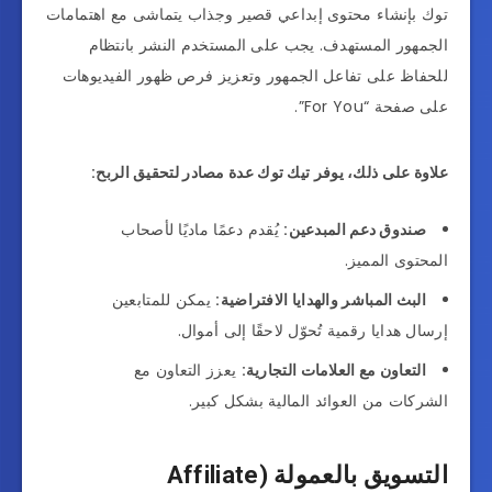
توك بإنشاء محتوى إبداعي قصير وجذاب يتماشى مع اهتمامات
الجمهور المستهدف. يجب على المستخدم النشر بانتظام
للحفاظ على تفاعل الجمهور وتعزيز فرص ظهور الفيديوهات
على صفحة “For You”.
علاوة على ذلك، يوفر تيك توك عدة مصادر لتحقيق الربح:
صندوق دعم المبدعين:
يُقدم دعمًا ماديًا لأصحاب
المحتوى المميز.
البث المباشر والهدايا الافتراضية:
يمكن للمتابعين
إرسال هدايا رقمية تُحوّل لاحقًا إلى أموال.
التعاون مع العلامات التجارية:
يعزز التعاون مع
الشركات من العوائد المالية بشكل كبير.
التسويق بالعمولة (Affiliate