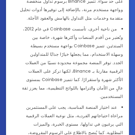
على حد سواء. تتميز Binance برسوم تداول منخفضة
وواجهة مستخدم مرنة، بالإضافة إلى توفيرها أدوات تحليل
متقدمة وخدمات مثل التداول بالهامش والعقود الآجلة.
من ناحية أخرى، تأسست Coinbase في عام 2012،
وتُعتبر من أقدم المنصات وأكثرها شهرة، خاصة بين
المبتدئين. تتميز Coinbase بواجهة مستخدم بسيطة
وسهلة الاستخدام، مما يجعلها خيارًا جذابًا للمتداولين
الجدد. توفر المنصة مجموعة محدودة نسبيًا من العملات
الرقمية مقارنةً بـ Binance، لكنها تركز على العملات
الأكثر شهرة واستقرارًا. كما تتميز Coinbase بمستوى
عالٍ من الأمان والتزامها باللوائح التنظيمية، مما يعزز ثقة
المستخدمين.
عند اختيار المنصة المناسبة، يجب على المستثمرين
مراعاة احتياجاتهم الفردية، مثل نوعية العملات الرقمية
التي يرغبون في تداولها، مستوى الخبرة، والميزات
المطلوبة. كما يُنصح بالاطلاع على الرسوم المفروضة،