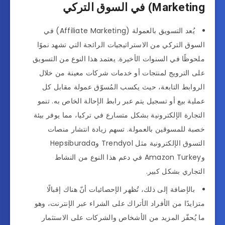
Marketing) في السوق التركي
يُعد التسويق بالعمولة (Affiliate Marketing) في
السوق التركي من الاستراتيجيات الرائجة التي تشهد نموًا
ملحوظًا في السنوات الأخيرة. يعتمد هذا النوع من التسويق
على الترويج لمنتجات أو خدمات شركات معينة من خلال
الروابط التابعة، حيث يكسب المُسوّق عمولة مقابل كل
عملية بيع أو تسجيل يتم عبر رابط الإحالة الخاص به. تنمو
التجارة الإلكترونية بشكل متسارع في تركيا، مما يوفر بيئة
خصبة للمسوقين بالعمولة. تسهم زيادة انتشار منصات
التسوق الإلكترونية مثل Trendyol وHepsiburada
وAmazon Turkey في دعم هذا النوع من النشاط
التجاري بشكل كبير.
بالإضافة إلى ذلك، تُظهر الإحصائيات أنّ هناك إقبالًا
متزايدًا من الأفراد الأتراك على الشراء عبر الإنترنت، وهو
ما يُحفّز المزيد من الأشخاص والشركات على الاستثمار