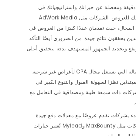
 دقيقة ومفصلة عن خبراتك واستراتيجياتك في
التسويق بالعمولة، وكذلك توضيح كيفية ترويجك للعروض. الشركات مثل AdWork Media
في هذا المجال، حيث تقدمان عددًا كبيرًا من العروض في
ين يحققون نتائج جيدة. من الضروري أيضًا التأكد
عدل تحويل مرتفع وتحديد الجمهور المستهدف بدقة لتحقيق أعلى
من المهم كذلك الحذر من الشركات المحتالة التي تستغل مجال CPA لأغراض غير شرعية.
رًا ممتازًا للمبتدئين نظرًا لسهولة القبول والتنوع الكبير في
 شركات ذات سمعة طيبة ومصداقية في التعامل مع
بدء بشركات تقدم عروضًا مع معدلات دفع جيدة
وتنافسية لتعزيز فرصك في تحقيق الربح. شركات مثل MaxBounty وMylead تُعتبر خيارات
 المجال للقبول .