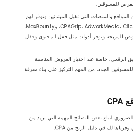
، هناك العديد من المواقع والمنصات التي تقبل المبتدئين وتوفر لهم
التدريب والدعم اللازم للنجاح، مثل CPAGrip، AdworkMedia، ClickDealer، وMaxBounty.
ض المربحة وتوفر أدوات مثل قفل المحتوى وقفل
لتسويق الرقمي، خاصة عند اختيار العروض المناسبة
للمسوقين الجدد، من المهم التركيز على بناء معرفة
CP
ى قبول في مواقع CPA، من الضروري اتباع بعض النصائح المهمة التي تزيد من
رناها لك في دليل الربح من CPA.