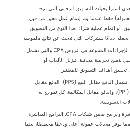
هي إحدى استراتيجيات التسويق الرقمي التي تتيح
لعمولة) فقط عندما يتم إتمام عمل معين من قبل
يق، أو إتمام عملية شراء. هذا النوع من التسويق
يجعله جذابًا للشركات التي تبحث عن نتائج ملموسة.
هذا وسنذكر لكم في دليل الربح من CPA الإجراءات المتنوعة في عروض CPA والتي تشمل
 لنسخ تجريبية مجانية، تنزيل الألعاب أو
 تحقيق أهداف التسويق للمعلنين.
هناك نماذج دفع مختلفة في عروض CPA، تشمل الدفع مقابل البيع (PPS)، الدفع مقابل
العميل المحتمل (PPL)، الدفع مقابل التثبيت (PPI)، والدفع مقابل المكالمة. كل نموذج له
ت التسويقية.
برامج CPA تنقسم إلى برامج أفلييت مباشرة وبرامج ضمن شبكات CPA. البرامج المباشرة
، مما يوفر معدلات عمولة أعلى ودعمًا مخصصًا، بينما