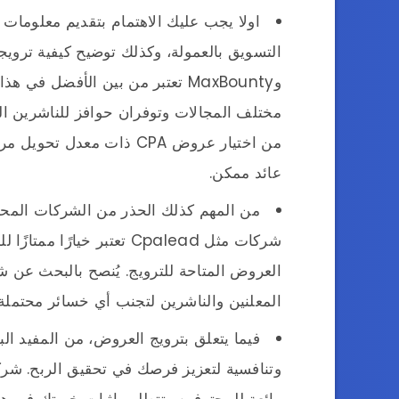
اولا يجب عليك الاهتمام بتقديم معلومات
وMaxBounty تعتبر من بين الأفضل 
مختلف المجالات وتوفران حوافز للناشرين الذ
من اختيار عروض CPA ذات م
عائد ممكن.
شركات مثل Cpalead تعتبر خيا
العروض المتاحة للترويج. يُنصح بالبحث عن
المعلنين والناشرين لتجنب أي خسائر محتملة.
فيما يتعلق بترويج العروض، من المفيد ال
رائعة للمحترفين وتتطلب إثبات خبرتك في هذا